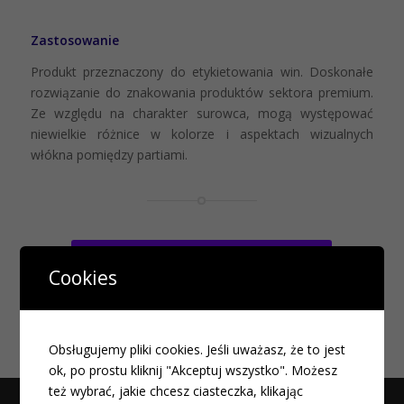
Zastosowanie
Produkt przeznaczony do etykietowania win. Doskonałe
rozwiązanie do znakowania produktów sektora premium.
Ze względu na charakter surowca, mogą występować
niewielkie różnice w kolorze i aspektach wizualnych
włókna pomiędzy partiami.
Więcej informacji na ten temat
Cookies
Obsługujemy pliki cookies. Jeśli uważasz, że to jest
ok, po prostu kliknij "Akceptuj wszystko". Możesz
też wybrać, jakie chcesz ciasteczka, klikając