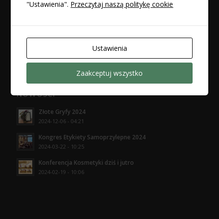
"Ustawienia".
Przeczytaj naszą politykę cookie
POLECAMY RÓWNIEŻ
projekty.aniflex.pl
Ustawienia
Zaakceptuj wszystko
NOWOŚCI
Złote Gryfy 2024
2024-12-06 - 04:21
Kongres Etykiety Samoprzylepne 2024
2024-03-22 - 10:25
Konferencja Kosmetyki dziś i jutro
2024-02-19 - 10:06